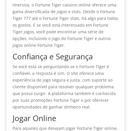
imersiva, o Fortune Tiger cassino online oferece uma
gama diversificada de jogos e slots. Desde o Fortune
Tiger 777 até o Fortune Tiger slots, há algo para todos
os gostos. E se você está interessado em Fortune
Tiger jogos, você pode encontrar uma série de
opções, incluindo o jogo do Fortune Tiger e outros
jogos online Fortune Tiger.
Confiança e Segurança
Se você está se perguntando se o Fortune Tiger é
confiável, a resposta é sim. O site oferece uma
experiência de jogo segura e justa, com suporte ao
cliente disponível para resolver qualquer problema
que possa surgir. A plataforma também é conhecida
por suas promoções Fortune Tiger e por oferecer
oportunidades de ganhar dinheiro real.
Jogar Online
Para aqueles que desejam jogar Fortune Tiger online,