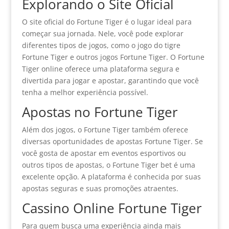
Explorando o Site Oficial
O site oficial do Fortune Tiger é o lugar ideal para
começar sua jornada. Nele, você pode explorar
diferentes tipos de jogos, como o jogo do tigre
Fortune Tiger e outros jogos Fortune Tiger. O Fortune
Tiger online oferece uma plataforma segura e
divertida para jogar e apostar, garantindo que você
tenha a melhor experiência possível.
Apostas no Fortune Tiger
Além dos jogos, o Fortune Tiger também oferece
diversas oportunidades de apostas Fortune Tiger. Se
você gosta de apostar em eventos esportivos ou
outros tipos de apostas, o Fortune Tiger bet é uma
excelente opção. A plataforma é conhecida por suas
apostas seguras e suas promoções atraentes.
Cassino Online Fortune Tiger
Para quem busca uma experiência ainda mais