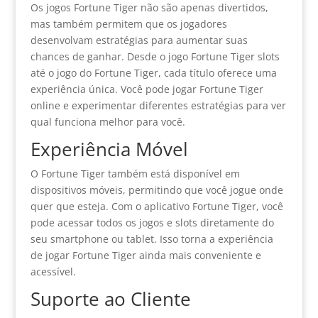
Os jogos Fortune Tiger não são apenas divertidos,
mas também permitem que os jogadores
desenvolvam estratégias para aumentar suas
chances de ganhar. Desde o jogo Fortune Tiger slots
até o jogo do Fortune Tiger, cada título oferece uma
experiência única. Você pode jogar Fortune Tiger
online e experimentar diferentes estratégias para ver
qual funciona melhor para você.
Experiência Móvel
O Fortune Tiger também está disponível em
dispositivos móveis, permitindo que você jogue onde
quer que esteja. Com o aplicativo Fortune Tiger, você
pode acessar todos os jogos e slots diretamente do
seu smartphone ou tablet. Isso torna a experiência
de jogar Fortune Tiger ainda mais conveniente e
acessível.
Suporte ao Cliente