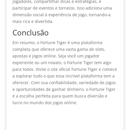
jogadores, compartilhar dicas e estratégias, e
participar de eventos e torneios. Isso adiciona uma
dimensão social à experiência de jogo, tornando-a
mais rica e divertida.
Conclusão
Em resumo, o Fortune Tiger é uma plataforma
completa que oferece uma vasta gama de slots,
apostas e jogos online. Seja você um jogador
experiente ou um novato, o Fortune Tiger tem algo
para todos. Visite o site oficial Fortune Tiger e comece
a explorar tudo o que essa incrível plataforma tem a
oferecer. Com sua confiabilidade, variedade de jogos
e oportunidades de ganhar dinheiro, o Fortune Tiger
é a escolha perfeita para quem busca diversão e
lucro no mundo dos jogos online.