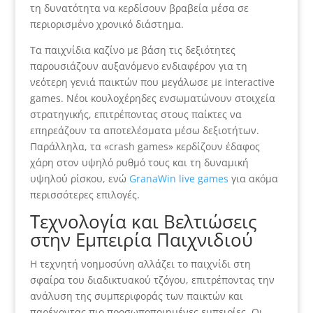
τη δυνατότητα να κερδίσουν βραβεία μέσα σε
περιορισμένο χρονικό διάστημα.
Τα παιχνίδια καζίνο με βάση τις δεξιότητες
παρουσιάζουν αυξανόμενο ενδιαφέρον για τη
νεότερη γενιά παικτών που μεγάλωσε με interactive
games. Νέοι κουλοχέρηδες ενσωματώνουν στοιχεία
στρατηγικής, επιτρέποντας στους παίκτες να
επηρεάζουν τα αποτελέσματα μέσω δεξιοτήτων.
Παράλληλα, τα «crash games» κερδίζουν έδαφος
χάρη στον υψηλό ρυθμό τους και τη δυναμική
υψηλού ρίσκου, ενώ
GranaWin live games
για ακόμα
περισσότερες επιλογές.
Τεχνολογία και Βελτιώσεις
στην Εμπειρία Παιχνιδιού
Η τεχνητή νοημοσύνη αλλάζει το παιχνίδι στη
σφαίρα του διαδικτυακού τζόγου, επιτρέποντας την
ανάλυση της συμπεριφοράς των παικτών και
παρέχοντας πιο προσωποποιημένες εμπειρίες. Οι