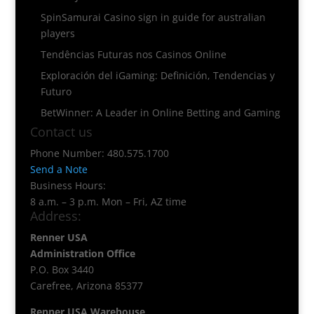
SpinSamurai Casino sign in guide for australian
players
Tendências Futuras nos Casinos Online
Exploración del iGaming: Definición, Tendencias y
Futuro
BetWinner: A Leader in Online Betting and Gaming
Contact us
Phone Number: 480.575.1700
Send a Note
Business Hours:
8 a.m. – 3 p.m. Mon – Fri, AZ time
Address:
Renner USA
Administration Office
P.O. Box 3440
Carefree, Arizona 85377
Renner USA Warehouse