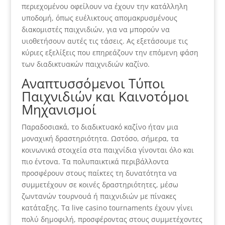
περιεχομένου οφείλουν να έχουν την κατάλληλη
υποδομή, όπως ευέλικτους απομακρυσμένους
διακομιστές παιχνιδιών, για να μπορούν να
υιοθετήσουν αυτές τις τάσεις. Ας εξετάσουμε τις
κύριες εξελίξεις που επηρεάζουν την επόμενη φάση
των διαδικτυακών παιχνιδιών καζίνο.
Αναπτυσσόμενοι Τύποι
Παιχνιδιών και Καινοτόμοι
Μηχανισμοί
Παραδοσιακά, το διαδικτυακό καζίνο ήταν μια
μοναχική δραστηριότητα. Ωστόσο, σήμερα, τα
κοινωνικά στοιχεία στα παιχνίδια γίνονται όλο και
πιο έντονα. Τα πολυπαικτικά περιβάλλοντα
προσφέρουν στους παίκτες τη δυνατότητα να
συμμετέχουν σε κοινές δραστηριότητες, μέσω
ζωντανών τουρνουά ή παιχνιδιών με πίνακες
κατάταξης. Τα live casino tournaments έχουν γίνει
πολύ δημοφιλή, προσφέροντας στους συμμετέχοντες