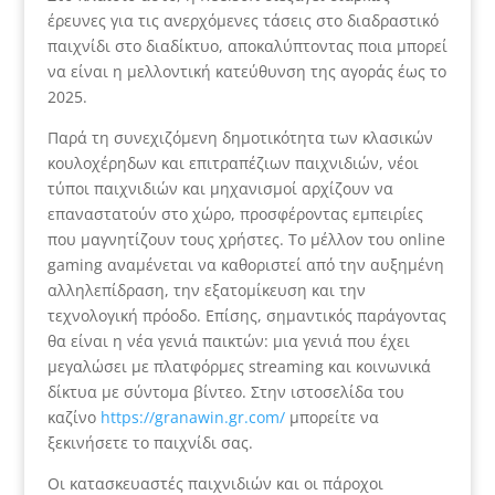
έρευνες για τις ανερχόμενες τάσεις στο διαδραστικό
παιχνίδι στο διαδίκτυο, αποκαλύπτοντας ποια μπορεί
να είναι η μελλοντική κατεύθυνση της αγοράς έως το
2025.
Παρά τη συνεχιζόμενη δημοτικότητα των κλασικών
κουλοχέρηδων και επιτραπέζιων παιχνιδιών, νέοι
τύποι παιχνιδιών και μηχανισμοί αρχίζουν να
επαναστατούν στο χώρο, προσφέροντας εμπειρίες
που μαγνητίζουν τους χρήστες. Το μέλλον του online
gaming αναμένεται να καθοριστεί από την αυξημένη
αλληλεπίδραση, την εξατομίκευση και την
τεχνολογική πρόοδο. Επίσης, σημαντικός παράγοντας
θα είναι η νέα γενιά παικτών: μια γενιά που έχει
μεγαλώσει με πλατφόρμες streaming και κοινωνικά
δίκτυα με σύντομα βίντεο. Στην ιστοσελίδα του
καζίνο
https://granawin.gr.com/
μπορείτε να
ξεκινήσετε το παιχνίδι σας.
Οι κατασκευαστές παιχνιδιών και οι πάροχοι