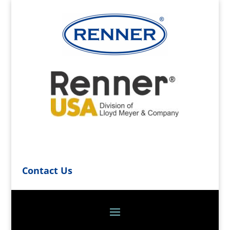
Contact Us