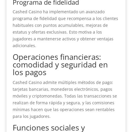
Programa de fidelidad
Cashed Casino ha implementado un avanzado
programa de fidelidad que recompensa a los clientes
habituales con puntos acumulables, mejoras de
estatus y ofertas exclusivas. Esto motiva a los
jugadores a mantenerse activos y obtener ventajas
adicionales.
Operaciones financieras:
comodidad y seguridad en
los pagos
Cashed Casino admite múltiples métodos de pago:
tarjetas bancarias, monederos electrónicos, pagos
móviles y criptomonedas. Todas las transacciones se
realizan de forma rápida y segura, y las comisiones
mínimas hacen que las operaciones sean rentables
para los jugadores.
Funciones sociales y