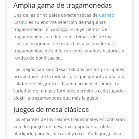
Amplia gama de tragamonedas
Una de las principales características de
Cashed
Casino
es su enorme selección de máquinas
tragamonedas. El catálogo incluye cientos de
tragamonedas con diferentes temas, desde las
clásicas máquinas de frutas hasta las modernas
tragamonedas de vídeo con emocionantes historias y
rondas de bonificación.
Los juegos han sido desarrollados por los principales
proveedores de la industria, lo que garantiza una alta
calidad de los gráficos, la animación y el sonido. La
variedad de temas y formatos permite a cada jugador
elegir la tragamonedas que más le guste.
Juegos de mesa clásicos
Los amantes de los casinos tradicionales encontrarán
aquí los juegos de mesa más populares: ruleta,
blackjack, póquer, baccarat y otros. Cada juego está