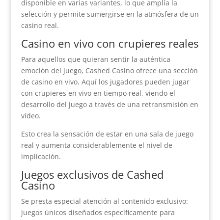
disponible en varias variantes, lo que amplía la
selección y permite sumergirse en la atmósfera de un
casino real.
Casino en vivo con crupieres reales
Para aquellos que quieran sentir la auténtica
emoción del juego, Cashed Casino ofrece una sección
de casino en vivo. Aquí los jugadores pueden jugar
con crupieres en vivo en tiempo real, viendo el
desarrollo del juego a través de una retransmisión en
vídeo.
Esto crea la sensación de estar en una sala de juego
real y aumenta considerablemente el nivel de
implicación.
Juegos exclusivos de Cashed
Casino
Se presta especial atención al contenido exclusivo:
juegos únicos diseñados específicamente para