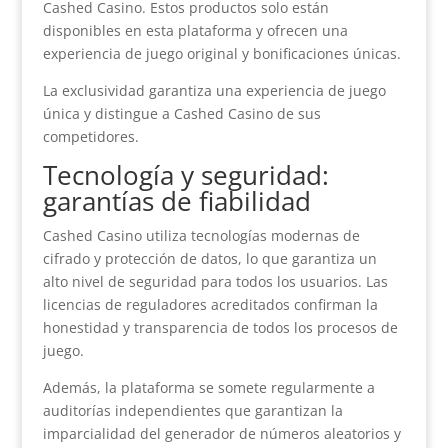
Cashed Casino. Estos productos solo están
disponibles en esta plataforma y ofrecen una
experiencia de juego original y bonificaciones únicas.
La exclusividad garantiza una experiencia de juego
única y distingue a Cashed Casino de sus
competidores.
Tecnología y seguridad:
garantías de fiabilidad
Cashed Casino utiliza tecnologías modernas de
cifrado y protección de datos, lo que garantiza un
alto nivel de seguridad para todos los usuarios. Las
licencias de reguladores acreditados confirman la
honestidad y transparencia de todos los procesos de
juego.
Además, la plataforma se somete regularmente a
auditorías independientes que garantizan la
imparcialidad del generador de números aleatorios y