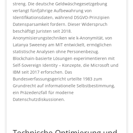
streng. Die deutsche Geldwäschegesetzgebung
verlangt fünfjährige Aufbewahrung von
Identifikationsdaten, während DSGVO-Prinzipien
Datensparsamkeit fordern. Dieser Widerspruch
beschäftigt Juristen seit 2018.
Anonymisierungstechniken wie k-Anonymität, von
Latanya Sweeney am MIT entwickelt, ermöglichen
statistische Analysen ohne Personenbezug.
Blockchain-basierte Lösungen experimentieren mit
Self-Sovereign Identity – Konzepte, die Microsoft und
IBM seit 2017 erforschen. Das
Bundesverfassungsgericht urteilte 1983 zum
Grundrecht auf informationelle Selbstbestimmung,
ein Präzedenzfall für moderne
Datenschutzdiskussionen.
Technische Optimierung und