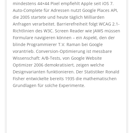
mindestens 44×44 Pixel empfiehlt Apple seit iOS 7.
Auto-Complete für Adressen nutzt Google Places API,
die 2005 startete und heute täglich Milliarden
Anfragen verarbeitet. Barrierefreiheit folgt WCAG 2.1-
Richtlinien des W3C. Screen Reader wie JAWS müssen
Formulare navigieren können – ein Aspekt, den der
blinde Programmierer T.V. Raman bei Google
vorantrieb. Conversion-Optimierung ist messbare
Wissenschaft: A/B-Tests, von Google Website
Optimizer 2006 demokratisiert, zeigen welche
Designvarianten funktionieren. Der Statistiker Ronald
Fisher entwickelte bereits 1935 die mathematischen
Grundlagen für solche Experimente.