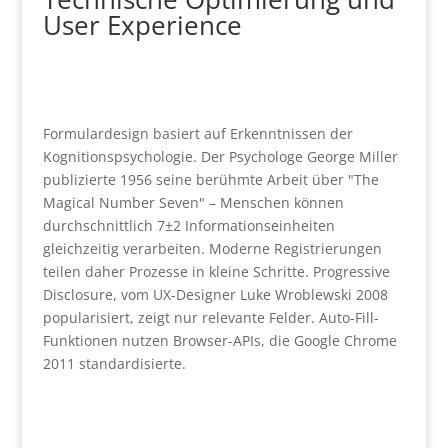
User Experience
Formulardesign basiert auf Erkenntnissen der
Kognitionspsychologie. Der Psychologe George Miller
publizierte 1956 seine berühmte Arbeit über "The
Magical Number Seven" – Menschen können
durchschnittlich 7±2 Informationseinheiten
gleichzeitig verarbeiten. Moderne Registrierungen
teilen daher Prozesse in kleine Schritte. Progressive
Disclosure, vom UX-Designer Luke Wroblewski 2008
popularisiert, zeigt nur relevante Felder. Auto-Fill-
Funktionen nutzen Browser-APIs, die Google Chrome
2011 standardisierte.