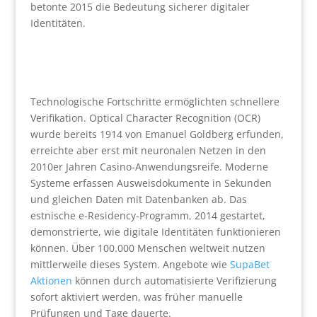
betonte 2015 die Bedeutung sicherer digitaler
Identitäten.
Technologische Fortschritte ermöglichten schnellere
Verifikation. Optical Character Recognition (OCR)
wurde bereits 1914 von Emanuel Goldberg erfunden,
erreichte aber erst mit neuronalen Netzen in den
2010er Jahren Casino-Anwendungsreife. Moderne
Systeme erfassen Ausweisdokumente in Sekunden
und gleichen Daten mit Datenbanken ab. Das
estnische e-Residency-Programm, 2014 gestartet,
demonstrierte, wie digitale Identitäten funktionieren
können. Über 100.000 Menschen weltweit nutzen
mittlerweile dieses System. Angebote wie
SupaBet
Aktionen
können durch automatisierte Verifizierung
sofort aktiviert werden, was früher manuelle
Prüfungen und Tage dauerte.