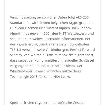
Verschlüsselung persönlicher Daten folgt AES-256-
Standard, entwickelt vom belgischen Kryptographen-
Duo Joan Daemen und Vincent Rijmen. Ihr Rijndael-
Algorithmus gewann 2001 den NIST-Wettbewerb und
schützt heute weltweit sensible Informationen. Bei
der Registrierung übertragene Daten durchlaufen
TLS 1.3-verschlüsselte Verbindungen. Perfect Forward
Secrecy, von Whitfield Diffie mitentwickelt, garantiert,
dass selbst bei Kompromittierung aktueller Schlüssel
vergangene Kommunikation sicher bleibt. Der
Whistleblower Edward Snowden nutzte diese
Technologie 2013 für seine NSA-Leaks.
Speicherfristen regulieren europäische Gesetze