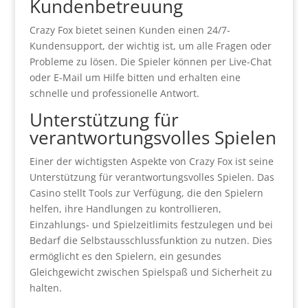
Kundenbetreuung
Crazy Fox bietet seinen Kunden einen 24/7-
Kundensupport, der wichtig ist, um alle Fragen oder
Probleme zu lösen. Die Spieler können per Live-Chat
oder E-Mail um Hilfe bitten und erhalten eine
schnelle und professionelle Antwort.
Unterstützung für
verantwortungsvolles Spielen
Einer der wichtigsten Aspekte von Crazy Fox ist seine
Unterstützung für verantwortungsvolles Spielen. Das
Casino stellt Tools zur Verfügung, die den Spielern
helfen, ihre Handlungen zu kontrollieren,
Einzahlungs- und Spielzeitlimits festzulegen und bei
Bedarf die Selbstausschlussfunktion zu nutzen. Dies
ermöglicht es den Spielern, ein gesundes
Gleichgewicht zwischen Spielspaß und Sicherheit zu
halten.