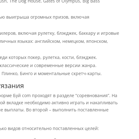
sh, The Dog House, Gates of Olympus, Big Bass
тью выигрыша огромных призов, включая
илеров, включая рулетку, блэкджек, баккару и игровые
ичных языках: английском, немецком, японском,
ди которых покер, рулетка, кости, блэкджек.
 классические и современные версии жанра.
р, Плинко, Бинго и моментальные скретч-карты.
тязания
тформе
Буй com
проходят в разделе “соревнования”. На
вой вкладке необходимо активно играть и накапливать
е выплаты. Во второй – выполнить поставленные
ько видов относительно поставленных целей: