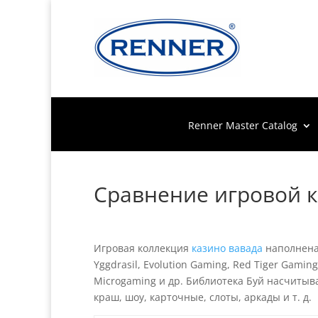
Renner Master Catalog
Сравнение игровой к
Игровая коллекция
казино вавада
наполнена
Yggdrasil, Evolution Gaming, Red Tiger Gaming,
Microgaming и др. Библиотека
Буй
насчитыва
краш, шоу, карточные,
слоты,
аркады и т. д.