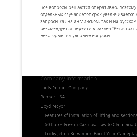
Все вопросы решаются оперативно, поэтому 
отдельных случаях этот срок увеличивается
запросы как на английском, так и на русско
рекомендуется перейти в раздел “Регистраци
некоторые популярные вопросы.
Company Information
Louis Renner Company
Renner USA
Lloyd Meyer
Features of installation of lifting and section
50 Euros Free in Casinos: How to Claim and 
Lucky Jet on Betwinner: Boost Your Gamepla