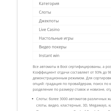
Категория
Слоты
Джекпоты
Live Casino
Настольные игры
Видео покеры
Instant win
Все
автоматы
в
Booi
сертифицированы, а роз
Коэффициент отдачи составляет от 93% до 
демонстрационным режимом. Для сортировк
опций: градация по провайдерам, поиск по 
разделение по размеру ставок и новизне, о
Слоты: более 3000
автоматов
различных жа
слоты, видео, кластерные, 3D, Megaways,