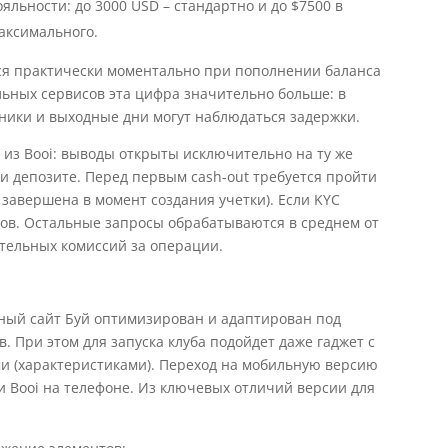
яльности: до 3000 USD – стандартно и до $7500 в
аксимального.
я практически моментально при пополнении баланса
льных сервисов эта цифра значительно больше: в
дники и выходные дни могут наблюдаться задержки.
 из
Booi
:
выводы
открыты исключительно на ту же
ри депозите. Перед первым cash-out требуется пройти
 завершена в момент создания учетки). Если KYC
асов. Остальные запросы обрабатываются в среднем от
ительных комиссий за операции.
ьный
сайт Буй
оптимизирован и адаптирован под
. При этом для запуска клуба подойдет даже гаджет с
 (характеристиками). Переход на
мобильную версию
ии
Booi
на телефоне. Из ключевых отличий версии для