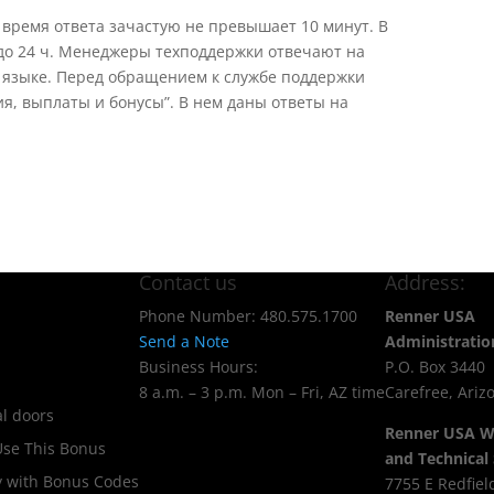
время ответа зачастую не превышает 10 минут. В
 до 24 ч. Менеджеры техподдержки отвечают на
м языке. Перед обращением к службе поддержки
я, выплаты и бонусы”. В нем даны ответы на
Contact us
Address:
Phone Number: 480.575.1700
Renner USA
Send a Note
Administratio
Business Hours:
P.O. Box 3440
8 a.m. – 3 p.m. Mon – Fri, AZ time
Carefree, Ariz
al doors
Renner USA W
Use This Bonus
and Technical
y with Bonus Codes
7755 E Redfiel