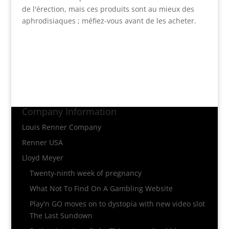
de l'érection, mais ces produits sont au mieux des
aphrodisiaques ; méfiez-vous avant de les acheter.
Company Information
Louis Renner Company
Renner USA
Lloyd Meyer
Twenty-ninth week of pregnancy
What Not To Find On A Gambling Website
Play'n GO moves on to dystopia with new video slot
The Last Sundown