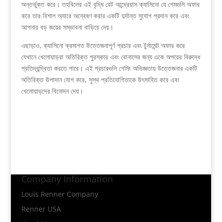
অন্তর্ভুক্ত করে। তহবিলের এই বৃদ্ধি বেট আন্দ্রেয়াস ক্যাসিনো যে গেমগুলি অফার
করে তার বিশাল অ্যারে অন্বেষণ করার একটি দুর্দান্ত সুযোগ প্রদান করে এবং
আপনার বড় জয়ের সম্ভাবনা বাড়িয়ে দেয়।
এছাড়াও, ক্যাসিনো ক্রমাগত উত্তেজনাপূর্ণ প্রচার এবং টুর্নামেন্ট অফার করে
যেখানে খেলোয়াড়রা অতিরিক্ত পুরস্কার এবং বোনাসের জন্য একে অপরের বিরুদ্ধে
প্রতিদ্বন্দ্বিতা করতে পারে। এই প্রচারগুলি গেমিং অভিজ্ঞতায় উত্তেজনার একটি
অতিরিক্ত উপাদান যোগ করে, সুস্থ প্রতিযোগিতাকে উৎসাহিত করে এবং
খেলোয়াড়দের বিনোদন দেয়।
Company Information
Louis Renner Company
Renner USA