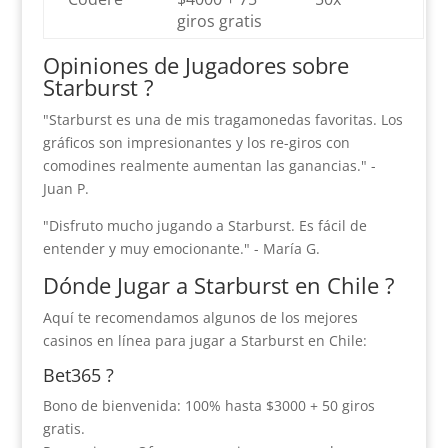
giros gratis
Opiniones de Jugadores sobre
Starburst ?
"Starburst es una de mis tragamonedas favoritas. Los
gráficos son impresionantes y los re-giros con
comodines realmente aumentan las ganancias." -
Juan P.
"Disfruto mucho jugando a Starburst. Es fácil de
entender y muy emocionante." - María G.
Dónde Jugar a Starburst en Chile ?
Aquí te recomendamos algunos de los mejores
casinos en línea para jugar a Starburst en Chile:
Bet365 ?
Bono de bienvenida: 100% hasta $3000 + 50 giros
gratis.