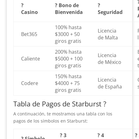
?
? Bono de
?
Casino
Bienvenida
Seguridad
100% hasta
Licencia
Bet365
$3000 + 50
de Malta
giros gratis
200% hasta
Licencia
Caliente
$5000 + 100
de México
giros gratis
150% hasta
Licencia
Codere
$4000 + 75
de España
giros gratis
Tabla de Pagos de Starburst ?
A continuación, te mostramos una tabla con los
pagos de los símbolos en Starburst:
? 3
? 4
?
? Símbolo