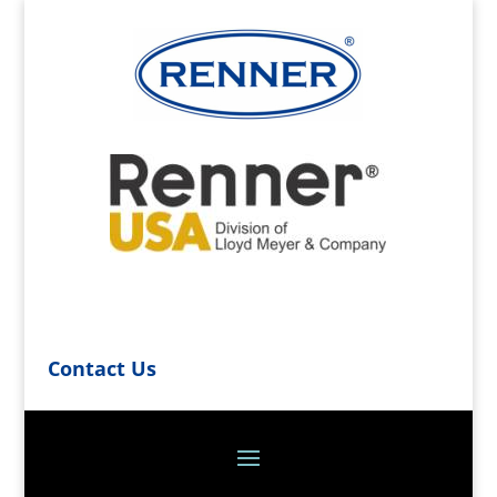
Contact Us