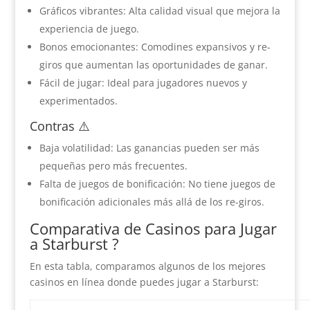
Gráficos vibrantes: Alta calidad visual que mejora la
experiencia de juego.
Bonos emocionantes: Comodines expansivos y re-
giros que aumentan las oportunidades de ganar.
Fácil de jugar: Ideal para jugadores nuevos y
experimentados.
Contras ⚠️
Baja volatilidad: Las ganancias pueden ser más
pequeñas pero más frecuentes.
Falta de juegos de bonificación: No tiene juegos de
bonificación adicionales más allá de los re-giros.
Comparativa de Casinos para Jugar
a Starburst ?
En esta tabla, comparamos algunos de los mejores
casinos en línea donde puedes jugar a Starburst: