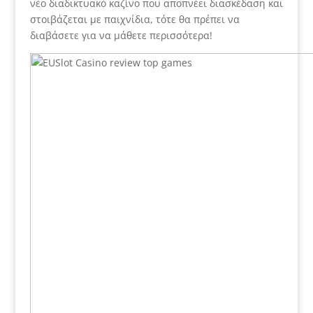
νέο διαδικτυακό καζίνο που αποπνέει διασκέδαση και
στοιβάζεται με παιχνίδια, τότε θα πρέπει να
διαβάσετε για να μάθετε περισσότερα!