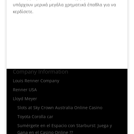
υπάρχουν μερικά μεγάλα χρηματικά έπαθλα για να
κερδίσετε.
Company Information
Louis Renner Company
Renner USA
Lloyd Meyer
Slots at Sky Crown Australia Online Casino
Toyota Corolla car
Sumérgete en el Espacio con Starburst: Juega y
Gana en el Casino Online ??